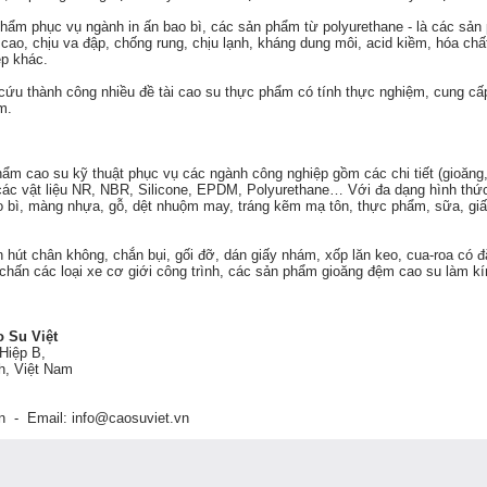
ẩm phục vụ ngành in ấn bao bì, các sản phẩm từ polyurethane - là các sản
 cao, chịu va đập, chống rung, chịu lạnh, kháng dung môi, acid kiềm, hóa chấ
ệp khác.
cứu thành công nhiều đề tài cao su thực phẩm có tính thực nghiệm, cung cấ
m.
m cao su kỹ thuật phục vụ các ngành công nghiệp gồm các chi tiết (gioăng,
 các vật liệu NR, NBR, Silicone, EPDM, Polyurethane… Với đa dạng hình thứ
 bì, màng nhựa, gỗ, dệt nhuộm may, tráng kẽm mạ tôn, thực phẩm, sữa, giấy
út chân không, chắn bụi, gối đỡ, dán giấy nhám, xốp lăn keo, cua-roa có 
chấn các loại xe cơ giới công trình, các sản phẩm gioăng đệm cao su làm kí
o Su Việt
Hiệp B,
h, Việt Nam
n - Email: info@caosuviet.vn
 cấp ngày 24/10/2023 (lần 11).