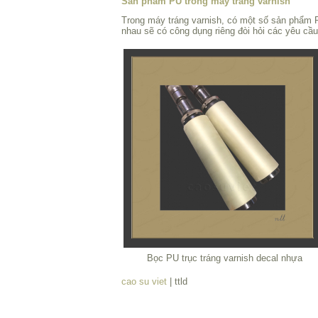
Sản phẩm PU trong máy tráng varnish
Trong máy tráng varnish, có một số sản phẩm P
nhau sẽ có công dụng riêng đòi hỏi các yêu cầu
Bọc PU trục tráng varnish decal nhựa
cao su viet
| ttld