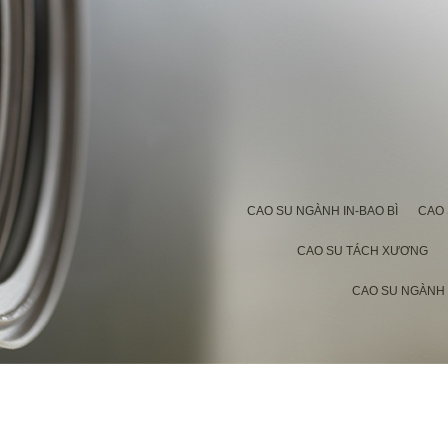
CAO SU NGÀNH IN-BAO BÌ
CAO
CAO SU TÁCH XƯƠNG
CAO SU NGÀNH