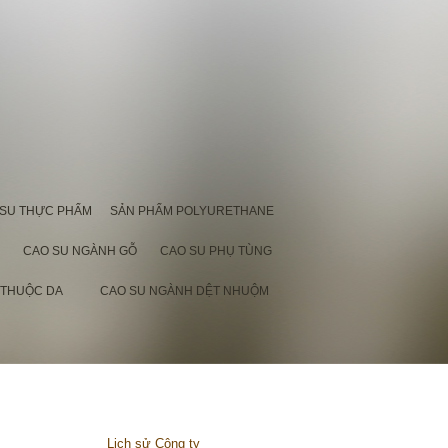
 SU THỰC PHẨM
SẢN PHẨM POLYURETHANE
CAO SU NGÀNH GỖ
CAO SU PHỤ TÙNG
 THUỘC DA
CAO SU NGÀNH DỆT NHUỘM
Lịch sử Công ty