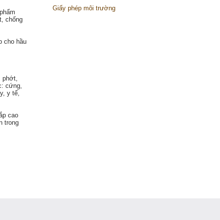
Giấy phép môi trường
 phẩm
t, chống
p cho hầu
 phớt,
c: cứng,
, y tế,
đắp cao
n trong