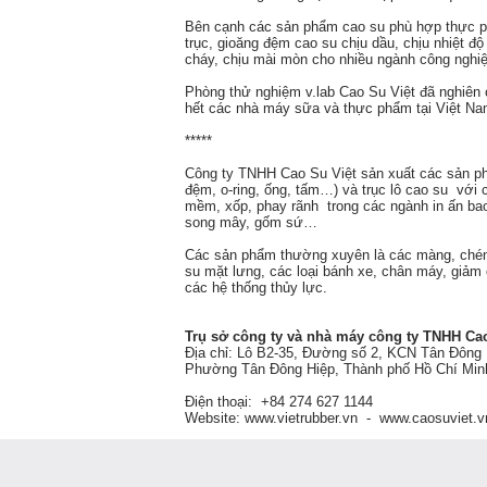
Bên cạnh các sản phẩm cao su phù hợp thực ph
trục, gioăng đệm cao su chịu dầu, chịu nhiệt độ
cháy, chịu mài mòn cho nhiều ngành công nghi
Phòng thử nghiệm v.lab Cao Su Việt đã nghiên 
hết các nhà máy sữa và thực phẩm tại Việt Na
*****
Công ty TNHH Cao Su Việt sản xuất các sản phẩ
đệm, o-ring, ống, tấm…) và trục lô cao su với
mềm, xốp, phay rãnh trong các ngành in ấn bao
song mây, gốm sứ…
Các sản phẩm thường xuyên là các màng, chén h
su mặt lưng, các loại bánh xe, chân máy, giảm 
các hệ thống thủy lực.
Trụ sở công ty và nhà máy công ty TNHH Ca
Địa chỉ: Lô B2-35, Đường số 2, KCN Tân Đông 
Phường Tân Đông Hiệp, Thành phố Hồ Chí Min
Điện thoại: +84 274 627 1144
Website: www.vietrubber.vn - www.caosuviet.v
Mã số doanh nghiệp: 3700600544, Giấy CN ĐKKD
Vốn điều lệ: 26.400.000.000 VND.