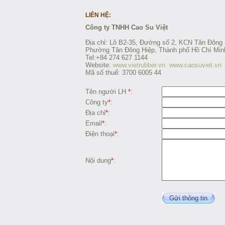
LIÊN HỆ:
Công ty TNHH Cao Su Việt
Địa chỉ: Lô B2-35, Đường số 2, KCN Tân Đông 
Phường Tân Đông Hiệp, Thành phố Hồ Chí Min
Tel:+84 274 627 1144
Website:
www.vietrubber.vn
www.caosuviet.vn
Mã số thuế: 3700 6005 44
Tên người LH
*
:
Công ty
*
:
Địa chỉ
*
:
Email
*
:
Điện thoại
*
:
Nội dung
*
:
Gửi thông tin