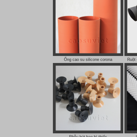
Ống cao su silicone corona
Ruột 
Phễu hút bao bì thiếc