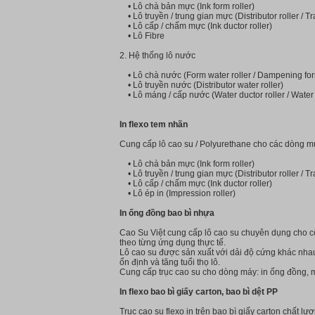
• Lô chà bản mực (Ink form roller)
• Lô truyền / trung gian mực (Distributor roller / Tra
• Lô cấp / chấm mực (Ink ductor roller)
• Lô Fibre
2. Hệ thống lô nước
• Lô chà nước (Form water roller / Dampening form
• Lô truyền nước (Distributor water roller)
• Lô máng / cấp nước (Water ductor roller / Water f
In flexo tem nhãn
Cung cấp lô cao su / Polyurethane cho các dòng
• Lô chà bản mực (Ink form roller)
• Lô truyền / trung gian mực (Distributor roller / Tra
• Lô cấp / chấm mực (Ink ductor roller)
• Lô ép in (Impression roller)
In ống đồng bao bì nhựa
Cao Su Việt cung cấp lô cao su chuyên dụng cho cô
theo từng ứng dụng thực tế.
Lô cao su được sản xuất với dải độ cứng khác nhau
ổn định và tăng tuổi thọ lô.
Cung cấp trục cao su cho dòng máy: in ống đồng,
In flexo bao bì giấy carton, bao bì dệt PP
Trục cao su flexo in trên bao bì giấy carton chất 