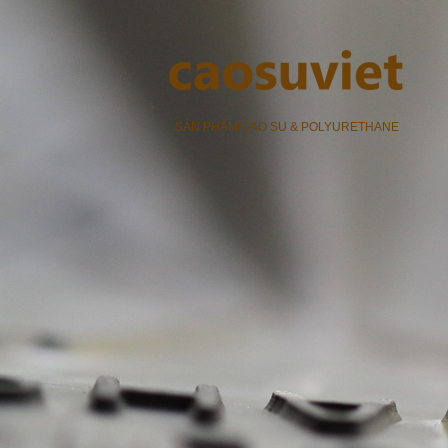
SẢN PHẨM CAO SU & POLYURETHANE