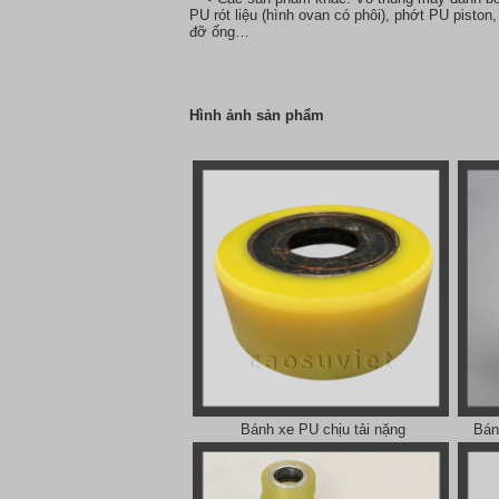
PU rót liệu (hình ovan có phôi), phớt PU pisto
đỡ ống…
Hình ảnh sản phẩm
Bánh xe PU chịu tải nặng
Bán