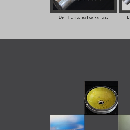
Đệm PU trục ép hoa văn giấy
B