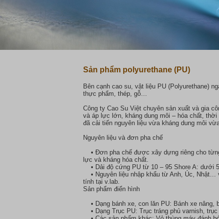
Sản phẩm polyurethane (PU)
Bên cạnh cao su, vật liệu PU (Polyurethane) ngà
thực phẩm, thép, gỗ…
Công ty Cao Su Việt chuyên sản xuất và gia cô
và áp lực lớn, kháng dung môi – hóa chất, thờ
đã cải tiến nguyên liệu vừa kháng dung môi vừa
Nguyên liệu và đơn pha chế
• Đơn pha chế được xây dựng riêng cho từng 
lực và kháng hóa chất.
• Dải độ cứng PU từ 10 – 95 Shore A: dưới 50 
• Nguyên liệu nhập khẩu từ Anh, Úc, Nhật… v
tính tại v.lab.
Sản phẩm điển hình
• Dạng bánh xe, con lăn PU: Bánh xe nâng, bá
• Dạng Trục PU: Trục tráng phủ varnish, trục i
• Các sản phẩm khác: Vỏ thùng máy đánh bóng