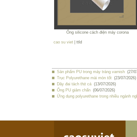
Ống silicone cách điện máy corona
cao su viet
| ttld
Sản phẩm PU trong máy tráng varnish
(27/0
Trục Polyurethane mài mòn tốt
(23/07/2026)
Dây đai tách thịt cá
(13/07/2026)
Ống PU giảm chấn
(06/07/2026)
Ứng dụng polyurethane trong nhiều ngành ng